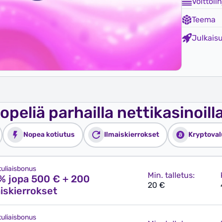
Voittolin
Teema
Julkais
peliä parhailla nettikasinoill
Nopea kotiutus
Ilmaiskierrokset
Kryptoval
tuliaisbonus
Min. talletus:
% jopa 500 € + 200
20 €
iskierrokset
tuliaisbonus