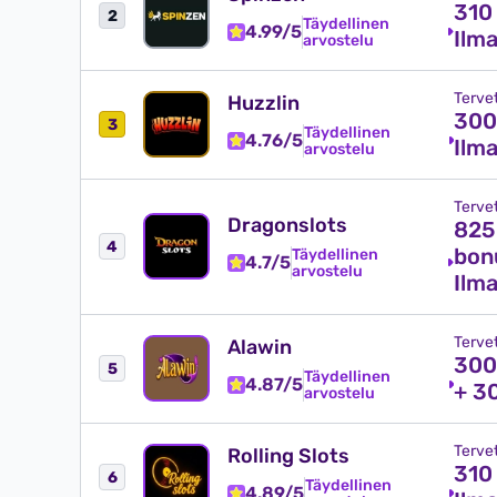
310
Täydellinen
4.99/5
Ilma
arvostelu
Terve
Huzzlin
300
Täydellinen
4.76/5
Ilma
arvostelu
Terve
Dragonslots
825 
bon
Täydellinen
4.7/5
arvostelu
Ilma
Terve
Alawin
300
Täydellinen
4.87/5
+ 3
arvostelu
Terve
Rolling Slots
310
Täydellinen
4.89/5