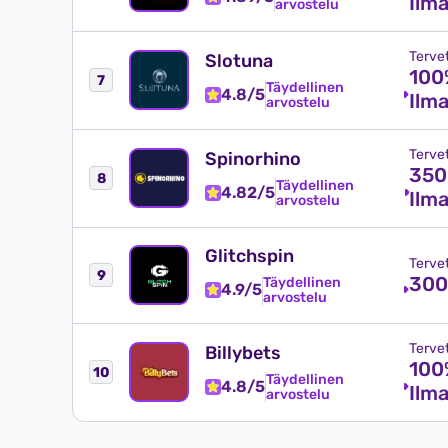
Ilma
arvostelu
Terve
Slotuna
100
Täydellinen
4.8/5
Ilma
arvostelu
Terve
Spinorhino
350
Täydellinen
4.82/5
Ilma
arvostelu
Glitchspin
Terve
300
Täydellinen
4.9/5
arvostelu
Terve
Billybets
100
Täydellinen
4.8/5
Ilma
arvostelu