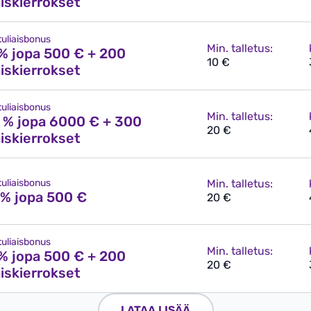
iskierrokset
tuliaisbonus
Min. talletus:
% jopa 500 € + 200
10 €
iskierrokset
tuliaisbonus
Min. talletus:
 % jopa 6000 € + 300
20 €
iskierrokset
tuliaisbonus
Min. talletus:
% jopa 500 €
20 €
tuliaisbonus
Min. talletus:
% jopa 500 € + 200
20 €
iskierrokset
LATAA LISÄÄ