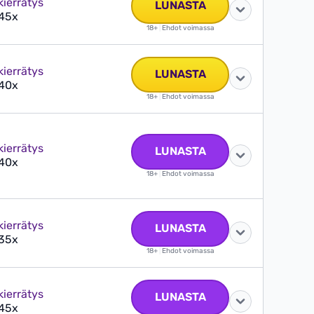
kierrätys
LUNASTA
45x
18+
|
Ehdot voimassa
kierrätys
LUNASTA
40x
18+
|
Ehdot voimassa
kierrätys
LUNASTA
40x
18+
|
Ehdot voimassa
kierrätys
LUNASTA
35x
18+
|
Ehdot voimassa
kierrätys
LUNASTA
45x