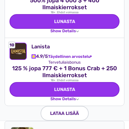
500% jopa 4 000 $ + 400
Ilmaiskierrokset
18+
|
Ehdot voimassa
LUNASTA
Show Details
Lanista
4.9/5
Täydellinen arvostelu
Tervetuliaisbonus
125 % jopa 777 € + 1 Bonus Crab + 250
Ilmaiskierrokset
18+
|
Ehdot voimassa
LUNASTA
Show Details
LATAA LISÄÄ