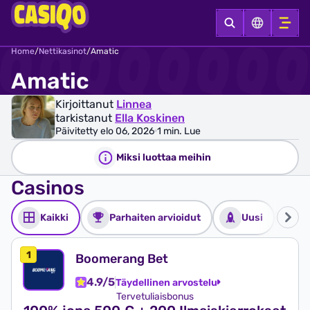
Home
/
Nettikasinot
/
Amatic
Amatic
Kirjoittanut
Linnea
tarkistanut
Ella Koskinen
Päivitetty elo 06, 2026
1 min. Lue
Miksi luottaa meihin
Casinos
Kaikki
Parhaiten arvioidut
Uusi
N
Boomerang Bet
4.9/5
Täydellinen arvostelu
Tervetuliaisbonus