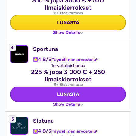
310 % jopa 3500 € + 570
Ilmaiskierrokset
18+
|
Ehdot voimassa
LUNASTA
Show Details
Sportuna
4.8/5
Täydellinen arvostelu
Tervetuliaisbonus
225 % jopa 3 000 € + 250
Ilmaiskierrokset
18+
|
Ehdot voimassa
LUNASTA
Show Details
Slotuna
4.8/5
Täydellinen arvostelu