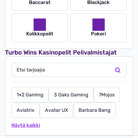
Baccarat
Blackjack
Kolikkopelit
Pokeri
Turbo Wins Kasinopelit Pelivalmistajat
1×2 Gaming
3 Oaks Gaming
7Mojos
Aviatrix
Avatar UX
Barbara Bang
Näytä kaikki