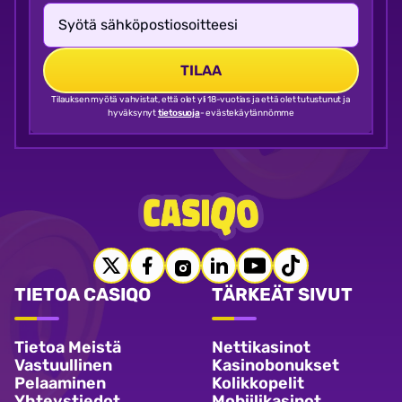
Tilauksen myötä vahvistat, että olet yli 18-vuotias ja että olet tutustunut ja
hyväksynyt
tietosuoja
- evästekäytännömme
TIETOA CASIQO
TÄRKEÄT SIVUT
Tietoa Meistä
Nettikasinot
Vastuullinen
Kasinobonukset
Pelaaminen
Kolikkopelit
Yhteystiedot
Mobiilikasinot