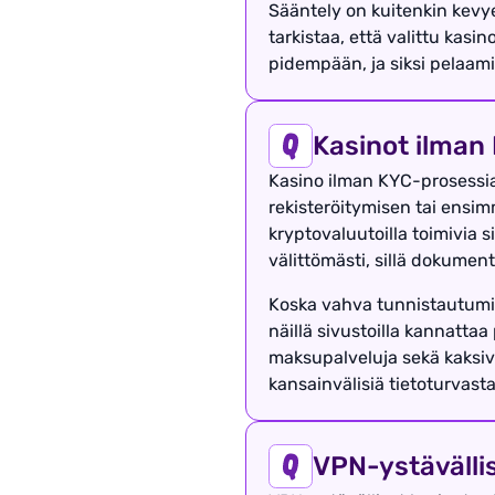
Sääntely on kuitenkin kevye
tarkistaa, että valittu kasi
pidempään, ja siksi pelaami
Kasinot ilman
Kasino ilman KYC-prosessia 
rekisteröitymisen tai ensim
kryptovaluutoilla toimivia s
välittömästi, sillä dokumen
Koska vahva tunnistautumin
näillä sivustoilla kannattaa
maksupalveluja sekä kaksiva
kansainvälisiä tietoturvast
VPN-ystävälli