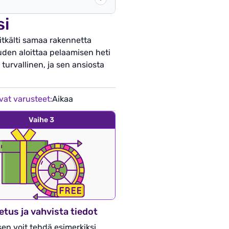
si
itkälti samaa rakennetta
uden aloittaa pelaamisen heti
 turvallinen, ja sen ansiosta
vat varusteet:
Aikaa
Vaihe 3
Vaihe 4
letus ja vahvista tiedot
Aloita pelaaminen vastu
sen voit tehdä esimerkiksi
Kun talletus näkyy pelitilillä