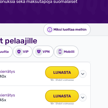
tä bonuksia sekä maksutapoja suomalaiset
Miksi luottaa meihin
 pelaajille
uutta
VIP
VPN
Mobiili
kierrätys
LUNASTA
40x
18+
|
Ehdot voimassa
kierrätys
LUNASTA
45x
18+
|
Ehdot voimassa