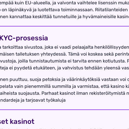
mpää kuin EU-alueella, ja valvonta vaihtelee lisenssin muka
no on läpinäkyvä ja luotettava toiminnassaan. Riitatilanteiden 
nen kannattaa keskittää tunnetuille ja hyvämaineisille kasino
 KYC-prosessia
tarkoittaa sivustoa, joka ei vaadi pelaajalta henkilöllisyyde
mäisen talletuksen yhteydessä. Tämä voi koskea sekä perintei
ivustoja, joilla tunnistautumista ei tarvita ennen kotiutusta
tteja ei pyydetä etukäteen, ja vahvistus tehdään yleensä vas
en puuttuu, suoja petoksia ja väärinkäytöksiä vastaan voi 
 pelata vain pienemmillä summilla ja varmistaa, että kasino k
iheista suojausta. Parhaat kasinot ilman rekisteröitymistä n
andardeja ja tarjoavat työkaluja
set kasinot