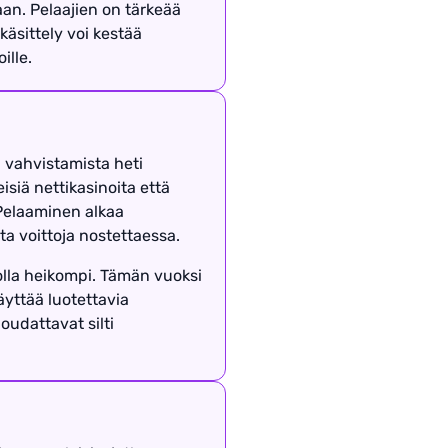
an. Pelaajien on tärkeää
käsittely voi kestää
ille.
n vahvistamista heti
siä nettikasinoita että
. Pelaaminen alkaa
ta voittoja nostettaessa.
olla heikompi. Tämän vuoksi
äyttää luotettavia
oudattavat silti