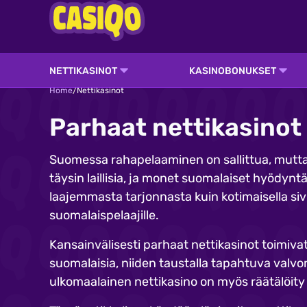
NETTIKASINOT
KASINOBONUKSET
Home
/
Nettikasinot
Parhaat nettikasino
Suomessa rahapelaaminen on sallittua, mutta 
täysin laillisia, ja monet suomalaiset hyödynt
laajemmasta tarjonnasta kuin kotimaisella sivus
suomalaispelaajille.
Kansainvälisesti parhaat nettikasinot toimiva
suomalaisia, niiden taustalla tapahtuva valvon
ulkomaalainen nettikasino on myös räätälöity s