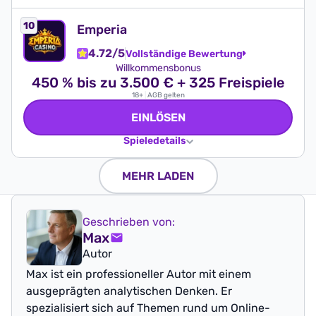
Emperia
4.72/5
Vollständige Bewertung
Willkommensbonus
450 % bis zu 3.500 € + 325 Freispiele
18+
|
AGB gelten
EINLÖSEN
Spieledetails
MEHR LADEN
Geschrieben von:
Max
Autor
Max ist ein professioneller Autor mit einem
ausgeprägten analytischen Denken. Er
spezialisiert sich auf Themen rund um Online-