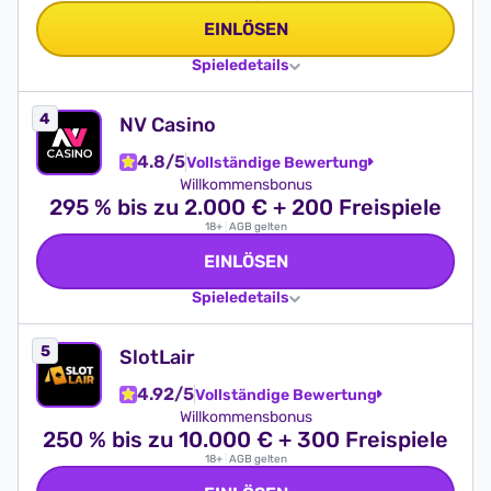
EINLÖSEN
Spieledetails
NV Casino
4.8/5
Vollständige Bewertung
Willkommensbonus
295 % bis zu 2.000 € + 200 Freispiele
18+
|
AGB gelten
EINLÖSEN
Spieledetails
SlotLair
4.92/5
Vollständige Bewertung
Willkommensbonus
250 % bis zu 10.000 € + 300 Freispiele
18+
|
AGB gelten