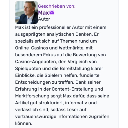
Geschrieben von:
Max
Autor
Max ist ein professioneller Autor mit einem
ausgeprägten analytischen Denken. Er
spezialisiert sich auf Themen rund um
Online-Casinos und Wettmärkte, mit
besonderem Fokus auf die Bewertung von
Casino-Angeboten, den Vergleich von
Spielquoten und die Bereitstellung klarer
Einblicke, die Spielern helfen, fundierte
Entscheidungen zu treffen. Dank seiner
Erfahrung in der Content-Erstellung und
Marktforschung sorgt Max dafür, dass seine
Artikel gut strukturiert, informativ und
verlässlich sind, sodass Leser auf
vertrauenswürdige Informationen zugreifen
können.