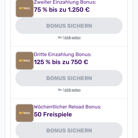
Zweiter Einzahlung Bonus:
75 % bis zu 1.250 €
BONUS SICHERN
18+
|
AGB gelten
Dritte Einzahlung Bonus:
125 % bis zu 750 €
BONUS SICHERN
18+
|
AGB gelten
Wöchentlicher Reload Bonus:
50 Freispiele
BONUS SICHERN