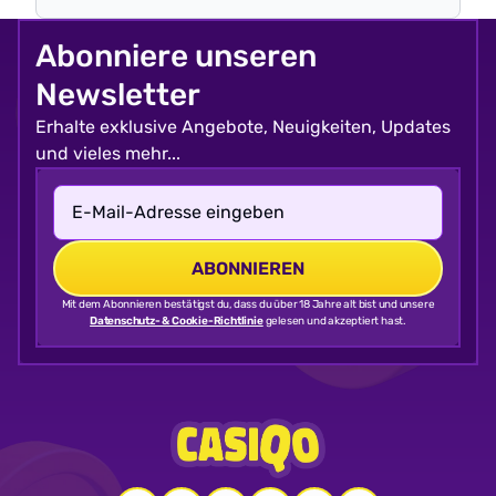
Abonniere unseren
Newsletter
Erhalte exklusive Angebote, Neuigkeiten, Updates
und vieles mehr...
Mit dem Abonnieren bestätigst du, dass du über 18 Jahre alt bist und unsere
Datenschutz- & Cookie-Richtlinie
gelesen und akzeptiert hast.