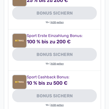
25 % bis zu 200 €
BONUS SICHERN
18+
|
AGB gelten
Sport Erste Einzahlung Bonus:
100 % bis zu 200 €
BONUS SICHERN
18+
|
AGB gelten
Sport Cashback Bonus:
10 % bis zu 500 €
BONUS SICHERN
18+
|
AGB gelten