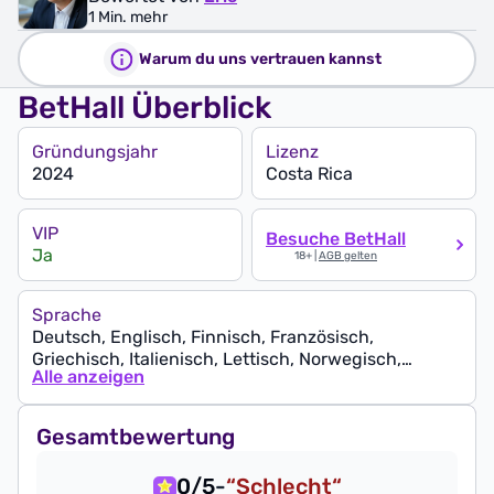
1 Min. mehr
Warum du uns vertrauen kannst
BetHall Überblick
Gründungsjahr
Lizenz
2024
Costa Rica
VIP
Besuche BetHall
Ja
18+
|
AGB gelten
Sprache
Deutsch, Englisch, Finnisch, Französisch,
Griechisch, Italienisch, Lettisch, Norwegisch,
Alle anzeigen
Polnisch, Portugiesisch, Spanisch, Tschechisch,
Ungarisch
Gesamtbewertung
0/5
-
“Schlecht“