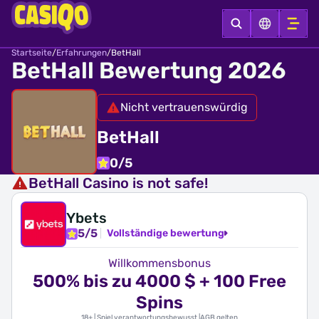
Startseite
/
Erfahrungen
/
BetHall
BetHall Bewertung 2026
Nicht vertrauenswürdig
BetHall
0/5
BetHall Casino is not safe!
Ybets
5/5
Vollständige bewertung
Willkommensbonus
500% bis zu 4000 $
+ 100 Free
Spins
18+ | Spiel verantwortungsbewusst |
AGB gelten