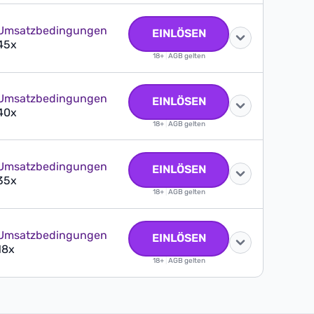
Umsatzbedingungen
EINLÖSEN
45x
18+
|
AGB gelten
Umsatzbedingungen
EINLÖSEN
40x
18+
|
AGB gelten
Umsatzbedingungen
EINLÖSEN
35x
18+
|
AGB gelten
Umsatzbedingungen
EINLÖSEN
18x
18+
|
AGB gelten