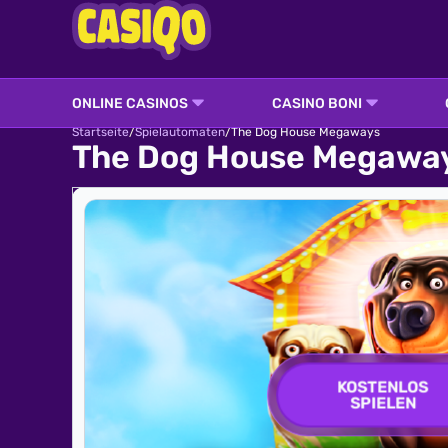
ONLINE CASINOS
CASINO BONI
Startseite
/
Spielautomaten
/
The Dog House Megaways
The Dog House Megawa
KOSTENLOS
SPIELEN