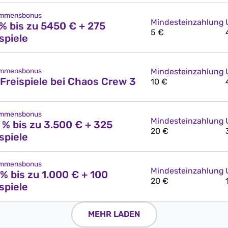
ommensbonus
Mindesteinzahlung
% bis zu 5450 € + 275
5 €
spiele
ommensbonus
Mindesteinzahlung
 Freispiele bei Chaos Crew 3
10 €
ommensbonus
Mindesteinzahlung
 % bis zu 3.500 € + 325
20 €
spiele
ommensbonus
Mindesteinzahlung
% bis zu 1.000 € + 100
20 €
spiele
MEHR LADEN