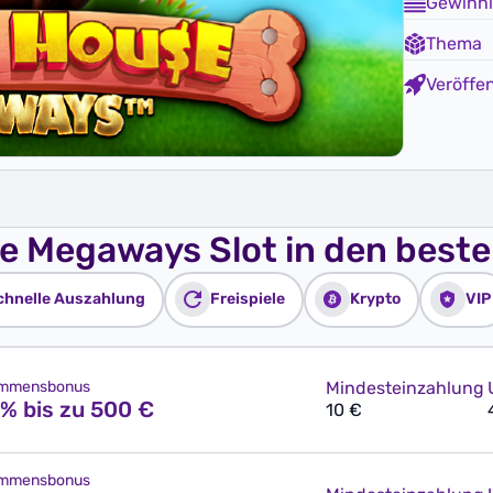
Gewinnl
Thema
Veröffe
e Megaways Slot in den beste
chnelle Auszahlung
Freispiele
Krypto
VIP
ommensbonus
Mindesteinzahlung
% bis zu 500 €
10 €
ommensbonus