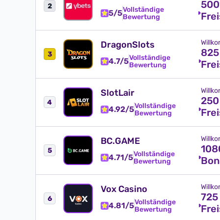
500
Vollständige
5/5
Frei
Bewertung
Willk
DragonSlots
825
Vollständige
4.7/5
Frei
Bewertung
Willk
SlotLair
250
Vollständige
4.92/5
Frei
Bewertung
Willk
BC.GAME
108
Vollständige
4.71/5
Bon
Bewertung
Willk
Vox Casino
725
Vollständige
4.81/5
Frei
Bewertung