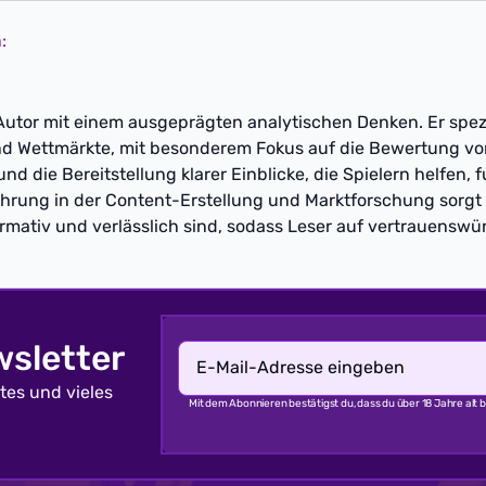
:
r Autor mit einem ausgeprägten analytischen Denken. Er spez
nd Wettmärkte, mit besonderem Fokus auf die Bewertung v
nd die Bereitstellung klarer Einblicke, die Spielern helfen
fahrung in der Content-Erstellung und Marktforschung sorgt
nformativ und verlässlich sind, sodass Leser auf vertrauensw
sletter
tes und vieles
Mit dem Abonnieren bestätigst du, dass du über 18 Jahre alt 