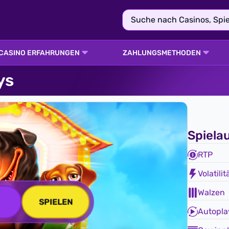
CASINO ERFAHRUNGEN
ZAHLUNGSMETHODEN
ys
Spiela
RTP
Volatilit
Walzen
SPIELEN
Autopla