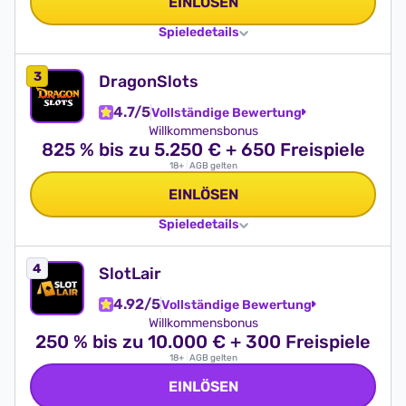
EINLÖSEN
Spieledetails
DragonSlots
4.7/5
Vollständige Bewertung
Willkommensbonus
825 % bis zu 5.250 € + 650 Freispiele
18+
|
AGB gelten
EINLÖSEN
Spieledetails
SlotLair
4.92/5
Vollständige Bewertung
Willkommensbonus
250 % bis zu 10.000 € + 300 Freispiele
18+
|
AGB gelten
EINLÖSEN