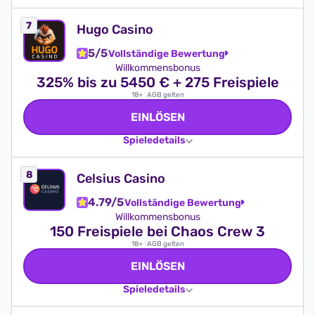
Hugo Casino
5/5
Vollständige Bewertung
Willkommensbonus
325% bis zu 5450 € + 275 Freispiele
18+
|
AGB gelten
EINLÖSEN
Spieledetails
Celsius Casino
4.79/5
Vollständige Bewertung
Willkommensbonus
150 Freispiele bei Chaos Crew 3
18+
|
AGB gelten
EINLÖSEN
Spieledetails