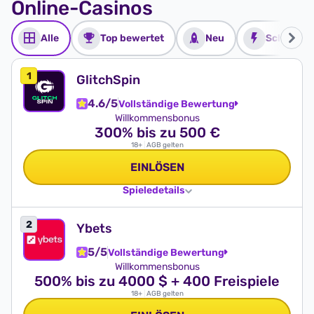
Online-Casinos
Alle
Top bewertet
Neu
Schnelle 
GlitchSpin
4.6/5
Vollständige Bewertung
Willkommensbonus
300% bis zu 500 €
18+
|
AGB gelten
EINLÖSEN
Spieledetails
Ybets
5/5
Vollständige Bewertung
Willkommensbonus
500% bis zu 4000 $ + 400 Freispiele
18+
|
AGB gelten