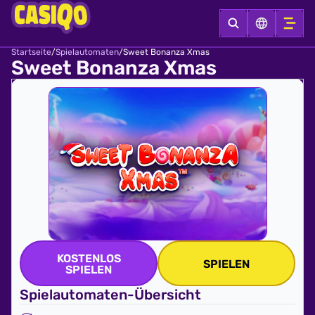
Startseite
/
Spielautomaten
/
Sweet Bonanza Xmas
Sweet Bonanza Xmas
KOSTENLOS
SPIELEN
SPIELEN
Spielautomaten-Übersicht