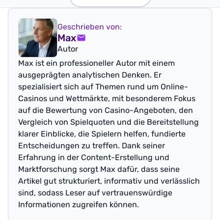
Geschrieben von:
Max
Autor
Max ist ein professioneller Autor mit einem
ausgeprägten analytischen Denken. Er
spezialisiert sich auf Themen rund um Online-
Casinos und Wettmärkte, mit besonderem Fokus
auf die Bewertung von Casino-Angeboten, den
Vergleich von Spielquoten und die Bereitstellung
klarer Einblicke, die Spielern helfen, fundierte
Entscheidungen zu treffen. Dank seiner
Erfahrung in der Content-Erstellung und
Marktforschung sorgt Max dafür, dass seine
Artikel gut strukturiert, informativ und verlässlich
sind, sodass Leser auf vertrauenswürdige
Informationen zugreifen können.