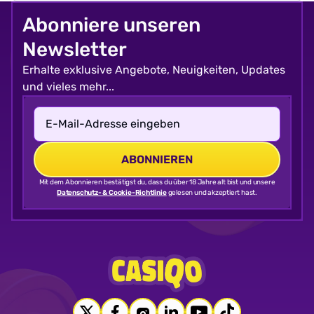
Abonniere unseren
Newsletter
Erhalte exklusive Angebote, Neuigkeiten, Updates
und vieles mehr...
Mit dem Abonnieren bestätigst du, dass du über 18 Jahre alt bist und unsere
Datenschutz- & Cookie-Richtlinie
gelesen und akzeptiert hast.