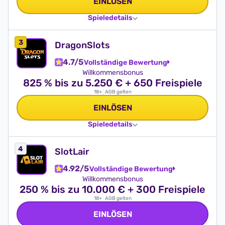
EINLÖSEN
Spieledetails
DragonSlots
4.7/5
Vollständige Bewertung
Willkommensbonus
825 % bis zu 5.250 € + 650 Freispiele
18+
|
AGB gelten
EINLÖSEN
Spieledetails
SlotLair
4.92/5
Vollständige Bewertung
Willkommensbonus
250 % bis zu 10.000 € + 300 Freispiele
18+
|
AGB gelten
EINLÖSEN