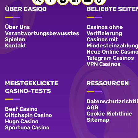
ÜBER CASIQO
BELIEBTE SEITE
Über Uns
Casinos ohne
Verantwortungsbewusstes
Verifizierung
Spielen
Casinos mit
Kontakt
Mindesteinzahlun
Neue Online Casin
Telegram Casinos
VPN Casinos
MEISTGEKLICKTE
RESSOURCEN
CASINO-TESTS
Datenschutzrichtli
AGB
Beef Casino
Cookie Richtlinie
Glitchspin Casino
Sitemap
Hugo Casino
Sportuna Casino