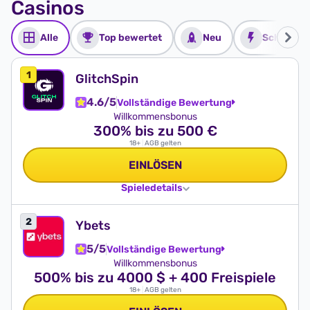
Casinos
Alle
Top bewertet
Neu
Schnelle 
GlitchSpin
4.6/5
Vollständige Bewertung
Willkommensbonus
300% bis zu 500 €
18+
|
AGB gelten
EINLÖSEN
Spieledetails
Ybets
5/5
Vollständige Bewertung
Willkommensbonus
500% bis zu 4000 $ + 400 Freispiele
18+
|
AGB gelten