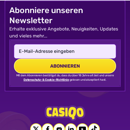
Abonniere unseren
Newsletter
Erhalte exklusive Angebote, Neuigkeiten, Updates
und vieles mehr...
Mit dem Abonnieren bestätigst du, dass du über 18 Jahre alt bist und unsere
Datenschutz- & Cookie-Richtlinie
gelesen und akzeptiert hast.