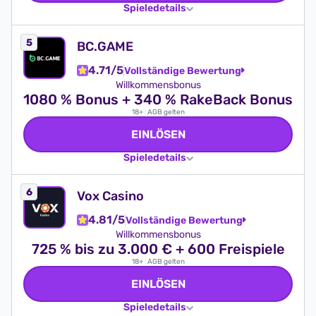
Spieledetails
BC.GAME
4.71/5
Vollständige Bewertung
Willkommensbonus
1080 % Bonus + 340 % RakeBack Bonus
18+
|
AGB gelten
EINLÖSEN
Spieledetails
Vox Casino
4.81/5
Vollständige Bewertung
Willkommensbonus
725 % bis zu 3.000 € + 600 Freispiele
18+
|
AGB gelten
EINLÖSEN
Spieledetails