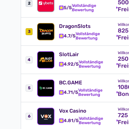
500
Vollständige
5/5
Frei
Bewertung
Willk
DragonSlots
825
Vollständige
4.7/5
Frei
Bewertung
Willk
SlotLair
250
Vollständige
4.92/5
Frei
Bewertung
Willk
BC.GAME
108
Vollständige
4.71/5
Bon
Bewertung
Willk
Vox Casino
725
Vollständige
4.81/5
Frei
Bewertung