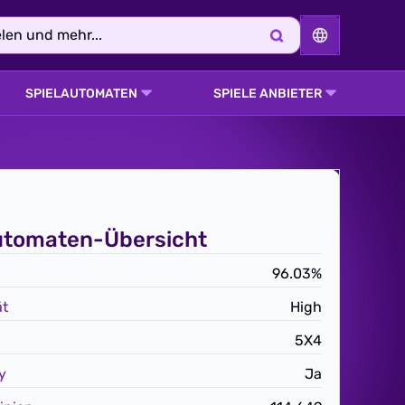
SPIELAUTOMATEN
SPIELE ANBIETER
utomaten-Übersicht
96.03%
ät
High
5X4
y
Ja