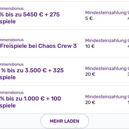
ommensbonus
Mindesteinzahlung
% bis zu 5450 € + 275
5 €
spiele
ommensbonus
Mindesteinzahlung
 Freispiele bei Chaos Crew 3
10 €
ommensbonus
Mindesteinzahlung
 % bis zu 3.500 € + 325
20 €
spiele
ommensbonus
Mindesteinzahlung
% bis zu 1.000 € + 100
20 €
spiele
MEHR LADEN