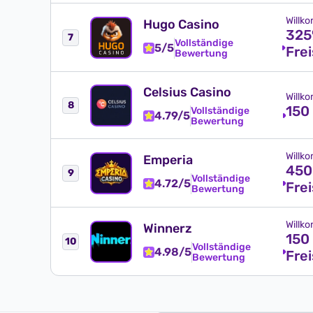
Willk
Hugo Casino
325
Vollständige
5/5
Frei
Bewertung
Celsius Casino
Willk
150
Vollständige
4.79/5
Bewertung
Willk
Emperia
450
Vollständige
4.72/5
Frei
Bewertung
Willk
Winnerz
150 
Vollständige
4.98/5
Frei
Bewertung