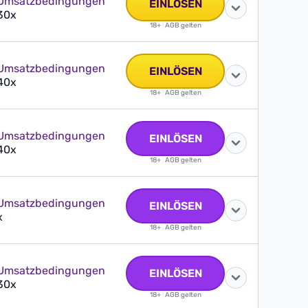
Umsatzbedingungen
EINLÖSEN
30x
18+
|
AGB gelten
Umsatzbedingungen
EINLÖSEN
40x
18+
|
AGB gelten
Umsatzbedingungen
EINLÖSEN
40x
18+
|
AGB gelten
Umsatzbedingungen
EINLÖSEN
x
18+
|
AGB gelten
Umsatzbedingungen
EINLÖSEN
30x
18+
|
AGB gelten