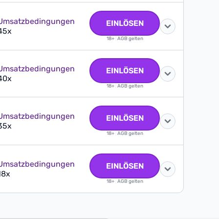
Umsatzbedingungen
EINLÖSEN
45x
18+
|
AGB gelten
Umsatzbedingungen
EINLÖSEN
40x
18+
|
AGB gelten
Umsatzbedingungen
EINLÖSEN
35x
18+
|
AGB gelten
Umsatzbedingungen
EINLÖSEN
18x
18+
|
AGB gelten