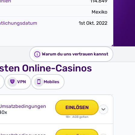
inien
114.649
Mexiko
ntlichungsdatum
1st Okt. 2022
Warum du uns vertrauen kannst
esten Online-Casinos
VPN
Mobiles
Umsatzbedingungen
EINLÖSEN
40x
18+
|
AGB gelten