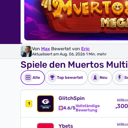
Von
Max
Bewertet von
Eric
Aktualisiert am Aug. 06, 2026
1 Min. mehr
Spiele den Muertos Mult
Alle
Top bewertet
Neu
S
GlitchSpin
Willk
300
Vollständige
4.6/5
Bewertung
Willk
Ybets