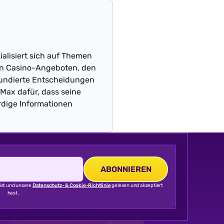
ialisiert sich auf Themen
on Casino-Angeboten, den
, fundierte Entscheidungen
 Max dafür, dass seine
ürdige Informationen
bist und unsere
Datenschutz- & Cookie-Richtlinie
gelesen und akzeptiert
hast.