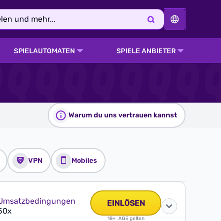
SPIELAUTOMATEN
SPIELE ANBIETER
Warum du uns vertrauen kannst
VPN
Mobiles
Umsatzbedingungen
EINLÖSEN
50x
18+
|
AGB gelten