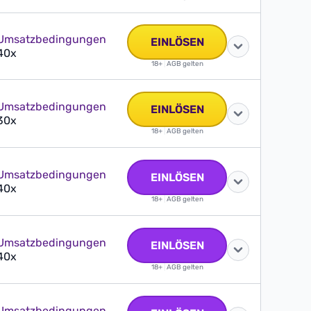
Umsatzbedingungen
EINLÖSEN
40x
18+
|
AGB gelten
Umsatzbedingungen
EINLÖSEN
30x
18+
|
AGB gelten
Umsatzbedingungen
EINLÖSEN
40x
18+
|
AGB gelten
Umsatzbedingungen
EINLÖSEN
40x
18+
|
AGB gelten
Umsatzbedingungen