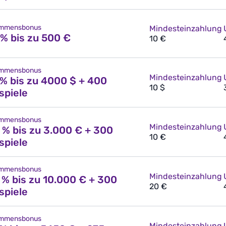
ommensbonus
Mindesteinzahlung
% bis zu 500 €
10 €
ommensbonus
Mindesteinzahlung
% bis zu 4000 $ + 400
10 $
spiele
ommensbonus
Mindesteinzahlung
 % bis zu 3.000 € + 300
10 €
spiele
ommensbonus
Mindesteinzahlung
 % bis zu 10.000 € + 300
20 €
spiele
ommensbonus
Mindesteinzahlung