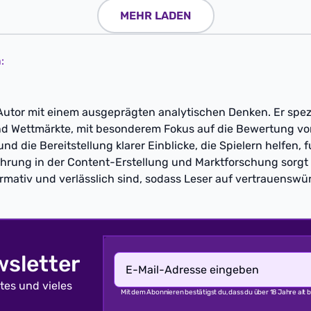
MEHR LADEN
:
r Autor mit einem ausgeprägten analytischen Denken. Er spez
nd Wettmärkte, mit besonderem Fokus auf die Bewertung v
nd die Bereitstellung klarer Einblicke, die Spielern helfen
fahrung in der Content-Erstellung und Marktforschung sorgt
nformativ und verlässlich sind, sodass Leser auf vertrauensw
sletter
tes und vieles
Mit dem Abonnieren bestätigst du, dass du über 18 Jahre alt 