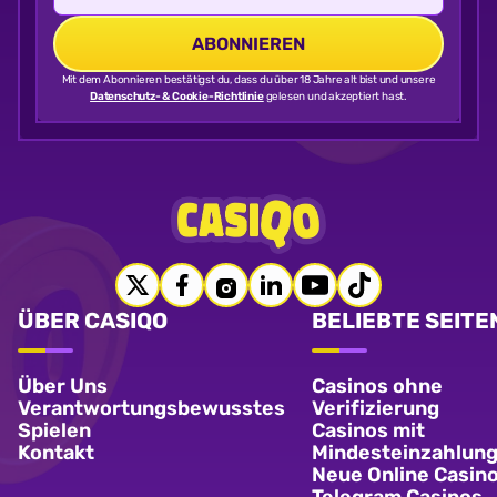
Mit dem Abonnieren bestätigst du, dass du über 18 Jahre alt bist und unsere
Datenschutz- & Cookie-Richtlinie
gelesen und akzeptiert hast.
ÜBER CASIQO
BELIEBTE SEITE
Über Uns
Casinos ohne
Verantwortungsbewusstes
Verifizierung
Spielen
Casinos mit
Kontakt
Mindesteinzahlun
Neue Online Casin