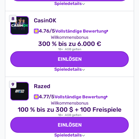
Spieledetails
CasinOK
4.76/5
Vollständige Bewertung
Willkommensbonus
300 % bis zu 6.000 €
18+
|
AGB gelten
EINLÖSEN
Spieledetails
Razed
4.77/5
Vollständige Bewertung
Willkommensbonus
100 % bis zu 300 $ + 100 Freispiele
18+
|
AGB gelten
EINLÖSEN
Spieledetails