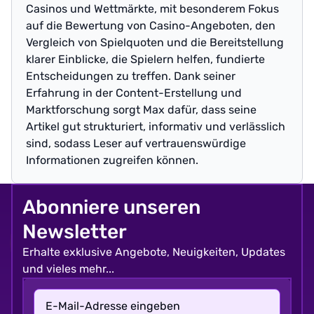
Casinos und Wettmärkte, mit besonderem Fokus
auf die Bewertung von Casino-Angeboten, den
Vergleich von Spielquoten und die Bereitstellung
klarer Einblicke, die Spielern helfen, fundierte
Entscheidungen zu treffen. Dank seiner
Erfahrung in der Content-Erstellung und
Marktforschung sorgt Max dafür, dass seine
Artikel gut strukturiert, informativ und verlässlich
sind, sodass Leser auf vertrauenswürdige
Informationen zugreifen können.
Abonniere unseren
Newsletter
Erhalte exklusive Angebote, Neuigkeiten, Updates
und vieles mehr...