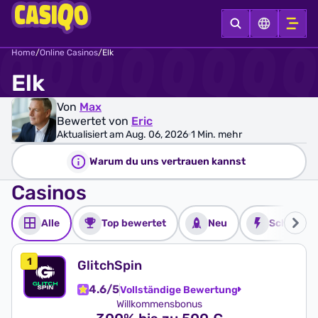
Home
/
Online Casinos
/
Elk
Elk
Von
Max
Bewertet von
Eric
Aktualisiert am Aug. 06, 2026
1 Min. mehr
Warum du uns vertrauen kannst
Casinos
Alle
Top bewertet
Neu
Schnelle 
GlitchSpin
4.6/5
Vollständige Bewertung
Willkommensbonus