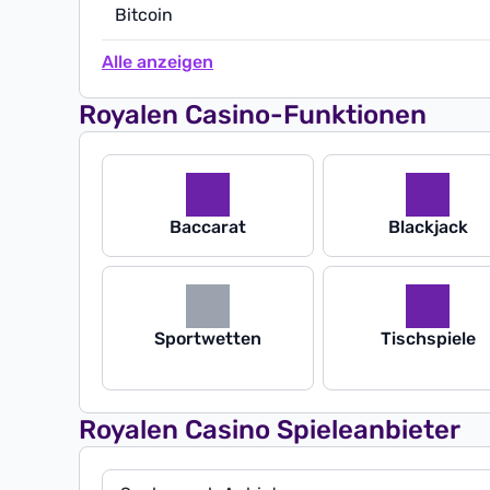
Bitcoin
Alle anzeigen
Royalen Casino-Funktionen
Baccarat
Blackjack
Sportwetten
Tischspiele
Royalen Casino Spieleanbieter