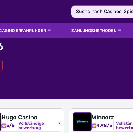
CASINO ERFAHRUNGEN
ZAHLUNGSMETHODEN
6
Hugo Casino
Winnerz
Vollständige
Vollstä
5/5
4.98/5
bewertung
bewert