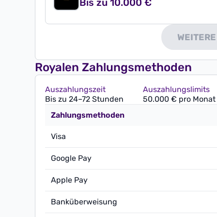
Bis zu 10.000 €
WEITERE
Royalen Zahlungsmethoden
Auszahlungszeit
Auszahlungslimits
Bis zu 24–72 Stunden
50.000 € pro Monat
Zahlungsmethoden
Visa
Google Pay
Apple Pay
Banküberweisung