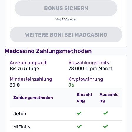
BONUS SICHERN
18+
|
AGB gelten
WEITERE BONI BEI MADCASINO
Madcasino Zahlungsmethoden
Auszahlungszeit
Auszahlungslimits
Bis zu 5 Tage
28.000 € pro Monat
Mindesteinzahlung
Kryptowährung
20 €
Ja
Einzahl
Auszahlu
Zahlungsmethoden
ung
ng
Jeton
MiFinity