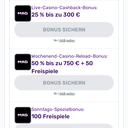
Live-Casino-Cashback-Bonus:
25 % bis zu 300 €
BONUS SICHERN
18+
|
AGB gelten
Wochenend-Casino-Reload-Bonus:
50 % bis zu 750 € + 50
Freispiele
BONUS SICHERN
18+
|
AGB gelten
Sonntags-Spezialbonus:
100 Freispiele