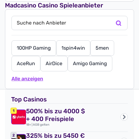
Madcasino Casino Spieleanbieter
100HP Gaming
1spin4win
5men
AceRun
AirDice
Amigo Gaming
Alle anzeigen
Top Casinos
500% bis zu 4000 $
+ 400 Freispiele
18+
|
AGB gelten
325% bis zu 5450 €