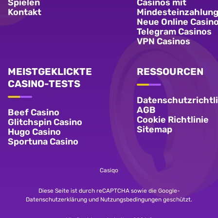
Spielen
Casinos mit
Kontakt
Mindesteinzahlun
Neue Online Casin
Telegram Casinos
VPN Casinos
MEISTGEKLICKTE
RESSOURCEN
CASINO-TESTS
Datenschutzrichtli
AGB
Beef Casino
Cookie Richtlinie
Glitchspin Casino
Sitemap
Hugo Casino
Sportuna Casino
Casiqo
Diese Seite ist durch reCAPTCHA sowie die Google-
Datenschutzerklärung und Nutzungsbedingungen geschützt.