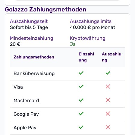
Golazzo Zahlungsmethoden
Auszahlungszeit
Auszahlungslimits
Sofort bis 5 Tage
40.000 € pro Monat
Mindesteinzahlung
Kryptowährung
20 €
Ja
Einzahl
Auszahlu
Zahlungsmethoden
ung
ng
Banküberweisung
Visa
Mastercard
Google Pay
Apple Pay