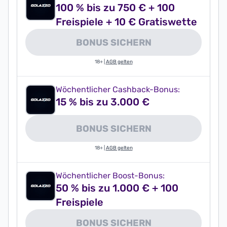
100 % bis zu 750 € + 100
Freispiele + 10 € Gratiswette
BONUS SICHERN
18+
|
AGB gelten
Wöchentlicher Cashback-Bonus:
15 % bis zu 3.000 €
BONUS SICHERN
18+
|
AGB gelten
Wöchentlicher Boost-Bonus:
50 % bis zu 1.000 € + 100
Freispiele
BONUS SICHERN