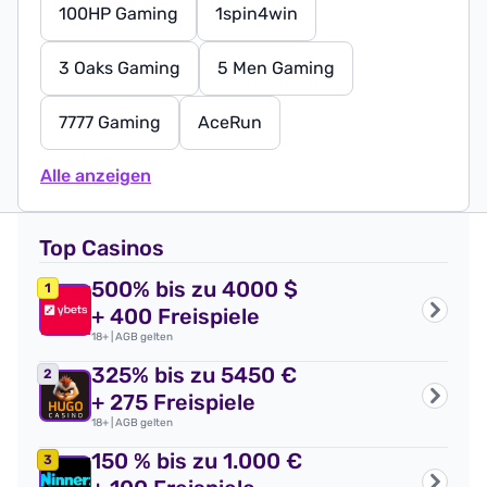
100HP Gaming
1spin4win
3 Oaks Gaming
5 Men Gaming
7777 Gaming
AceRun
Alle anzeigen
Top Casinos
500% bis zu 4000 $
+ 400 Freispiele
18+
|
AGB gelten
325% bis zu 5450 €
+ 275 Freispiele
18+
|
AGB gelten
150 % bis zu 1.000 €