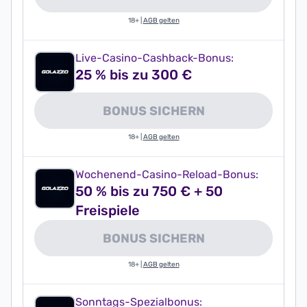
18+
|
AGB gelten
Live-Casino-Cashback-Bonus:
25 % bis zu 300 €
BONUS SICHERN
18+
|
AGB gelten
Wochenend-Casino-Reload-Bonus:
50 % bis zu 750 € + 50
Freispiele
BONUS SICHERN
18+
|
AGB gelten
Sonntags-Spezialbonus: