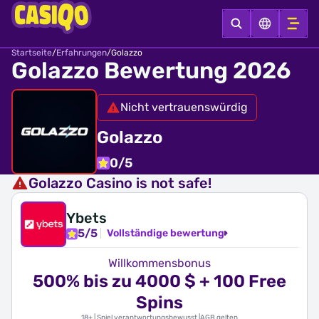
Startseite
/
Erfahrungen
/
Golazzo
Golazzo Bewertung 2026
Nicht vertrauenswürdig
Golazzo
0/5
Golazzo Casino is not safe!
Ybets
5/5
Vollständige bewertung
Willkommensbonus
500% bis zu 4000 $
+ 100 Free
Spins
18+ | Spiel verantwortungsbewusst |
AGB gelten