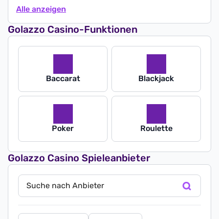
Alle anzeigen
Golazzo Casino-Funktionen
Baccarat
Blackjack
Poker
Roulette
Golazzo Casino Spieleanbieter