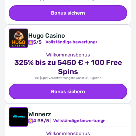
Bonus sichern
Hugo Casino
5/5
Vollständige bewertung
Willkommensbonus
325% bis zu 5450 €
+ 100 Free
Spins
18+ | Spiel verantwortungsbewusst |
AGB gelten
Bonus sichern
Winnerz
4.98/5
Vollständige bewertung
Willkommensbonus