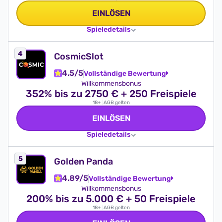
EINLÖSEN
Spieledetails
CosmicSlot
4.5/5
Vollständige Bewertung
Willkommensbonus
352% bis zu 2750 € + 250 Freispiele
18+
|
AGB gelten
EINLÖSEN
Spieledetails
Golden Panda
4.89/5
Vollständige Bewertung
Willkommensbonus
200% bis zu 5.000 € + 50 Freispiele
18+
|
AGB gelten