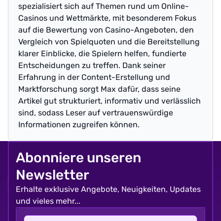
spezialisiert sich auf Themen rund um Online-
Casinos und Wettmärkte, mit besonderem Fokus
auf die Bewertung von Casino-Angeboten, den
Vergleich von Spielquoten und die Bereitstellung
klarer Einblicke, die Spielern helfen, fundierte
Entscheidungen zu treffen. Dank seiner
Erfahrung in der Content-Erstellung und
Marktforschung sorgt Max dafür, dass seine
Artikel gut strukturiert, informativ und verlässlich
sind, sodass Leser auf vertrauenswürdige
Informationen zugreifen können.
Abonniere unseren
Newsletter
Erhalte exklusive Angebote, Neuigkeiten, Updates
und vieles mehr...