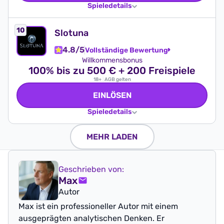
Spieledetails
Slotuna
4.8/5
Vollständige Bewertung
Willkommensbonus
100% bis zu 500 € + 200 Freispiele
18+
|
AGB gelten
EINLÖSEN
Spieledetails
MEHR LADEN
Geschrieben von:
Max
Autor
Max ist ein professioneller Autor mit einem
ausgeprägten analytischen Denken. Er