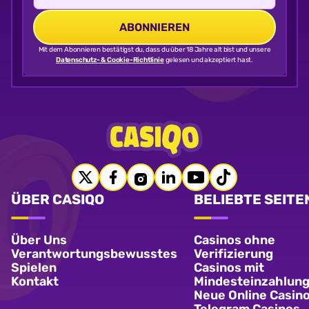
Mit dem Abonnieren bestätigst du, dass du über 18 Jahre alt bist und unsere
Datenschutz- & Cookie-Richtlinie
gelesen und akzeptiert hast.
ÜBER CASIQO
BELIEBTE SEITE
Über Uns
Casinos ohne
Verantwortungsbewusstes
Verifizierung
Spielen
Casinos mit
Kontakt
Mindesteinzahlun
Neue Online Casin