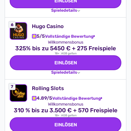
EINLÖSEN
Spieledetails
Hugo Casino
5/5
Vollständige Bewertung
Willkommensbonus
325% bis zu 5450 € + 275 Freispiele
18+
|
AGB gelten
EINLÖSEN
Spieledetails
Rolling Slots
4.89/5
Vollständige Bewertung
Willkommensbonus
310 % bis zu 3.500 € + 570 Freispiele
18+
|
AGB gelten
EINLÖSEN