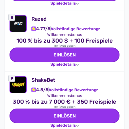
Spieledetails
Razed
4.77/5
Vollständige Bewertung
Willkommensbonus
100 % bis zu 300 $ + 100 Freispiele
18+
|
AGB gelten
EINLÖSEN
Spieledetails
ShakeBet
4.5/5
Vollständige Bewertung
Willkommensbonus
300 % bis zu 7 000 € + 350 Freispiele
18+
|
AGB gelten
EINLÖSEN
Spieledetails