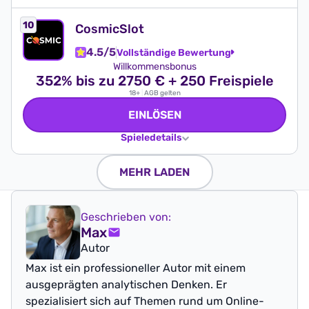
CosmicSlot
4.5/5
Vollständige Bewertung
Willkommensbonus
352% bis zu 2750 € + 250 Freispiele
18+
|
AGB gelten
EINLÖSEN
Spieledetails
MEHR LADEN
Geschrieben von:
Max
Autor
Max ist ein professioneller Autor mit einem
ausgeprägten analytischen Denken. Er
spezialisiert sich auf Themen rund um Online-