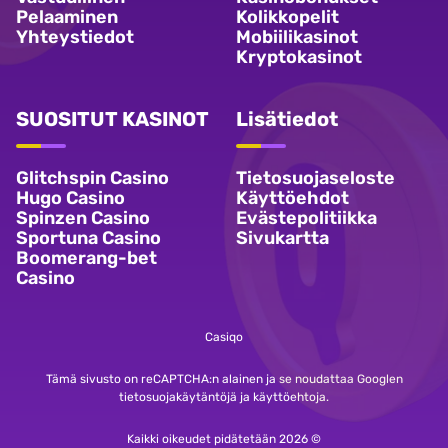
Pelaaminen
Kolikkopelit
Yhteystiedot
Mobiilikasinot
Kryptokasinot
SUOSITUT KASINOT
Lisätiedot
Glitchspin Casino
Tietosuojaseloste
Hugo Casino
Käyttöehdot
Spinzen Casino
Evästepolitiikka
Sportuna Casino
Sivukartta
Boomerang-bet
Casino
Casiqo
Tämä sivusto on reCAPTCHA:n alainen ja se noudattaa Googlen
tietosuojakäytäntöjä ja käyttöehtoja.
Kaikki oikeudet pidätetään 2026 ©