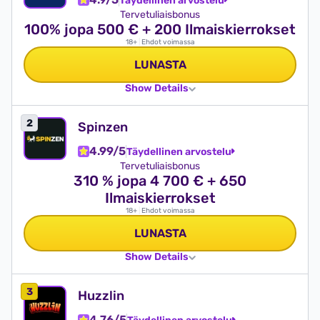
Täydellinen arvostelu
Tervetuliaisbonus
100% jopa 500 € + 200 Ilmaiskierrokset
18+
|
Ehdot voimassa
LUNASTA
Show Details
Spinzen
4.99/5
Täydellinen arvostelu
Tervetuliaisbonus
310 % jopa 4 700 € + 650
Ilmaiskierrokset
18+
|
Ehdot voimassa
LUNASTA
Show Details
Huzzlin
4.76/5