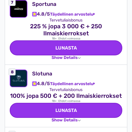
Sportuna
4.8/5
Täydellinen arvostelu
Tervetuliaisbonus
225 % jopa 3 000 € + 250
Ilmaiskierrokset
18+
|
Ehdot voimassa
LUNASTA
Show Details
Slotuna
4.8/5
Täydellinen arvostelu
Tervetuliaisbonus
100% jopa 500 € + 200 Ilmaiskierrokset
18+
|
Ehdot voimassa
LUNASTA
Show Details