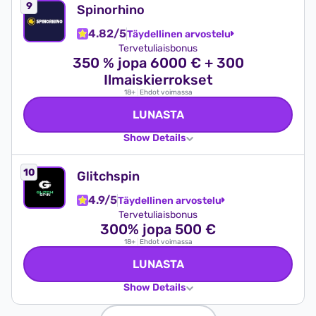
Spinorhino
4.82/5
Täydellinen arvostelu
Tervetuliaisbonus
350 % jopa 6000 € + 300
Ilmaiskierrokset
18+
|
Ehdot voimassa
LUNASTA
Show Details
Glitchspin
4.9/5
Täydellinen arvostelu
Tervetuliaisbonus
300% jopa 500 €
18+
|
Ehdot voimassa
LUNASTA
Show Details