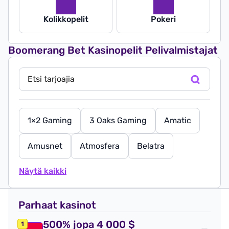
Kolikkopelit
Pokeri
Boomerang Bet Kasinopelit Pelivalmistajat
1×2 Gaming
3 Oaks Gaming
Amatic
Amusnet
Atmosfera
Belatra
Näytä kaikki
Parhaat kasinot
500% jopa 4 000 $