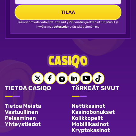
Tilauksen myötä vahvistat, että olet yli 18-vuotias ja että olet tutustunut ja
hyväksynyt
tietosuoja
- evästekäytännömme
TIETOA CASIQO
TÄRKEÄT SIVUT
Tietoa Meistä
Nettikasinot
Vastuullinen
Kasinobonukset
Pelaaminen
Kolikkopelit
Yhteystiedot
Mobiilikasinot
Kryptokasinot