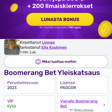
+ 200 Ilmaiskierrokset
LUNASTA BONUS
18+ | Gamble responsibly |
T&C apply
Kirjoittanut
Linnea
tarkistanut
Ella Koskinen
1 min. Lue
Miksi luottaa meihin
Boomerang Bet Yleiskatsaus
Perustamisvuosi
Lisenssi
2023
PAGCOR
VIP
Vieraile Boomerang
Kyllä
Bet
18+
|
Ehdot voimassa