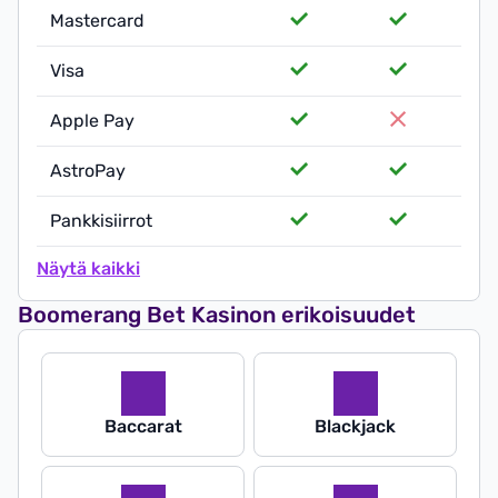
Mastercard
Visa
Apple Pay
AstroPay
Pankkisiirrot
Näytä kaikki
Boomerang Bet Kasinon erikoisuudet
Baccarat
Blackjack