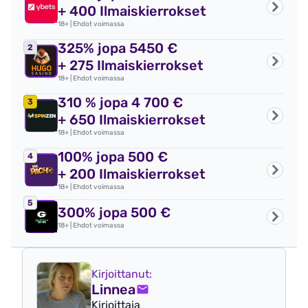
+ 400 Ilmaiskierrokset
18+
|
Ehdot voimassa
325% jopa 5450 €
+ 275 Ilmaiskierrokset
18+
|
Ehdot voimassa
310 % jopa 4 700 €
+ 650 Ilmaiskierrokset
18+
|
Ehdot voimassa
100% jopa 500 €
+ 200 Ilmaiskierrokset
18+
|
Ehdot voimassa
300% jopa 500 €
18+
|
Ehdot voimassa
Kirjoittanut:
Linnea
Kirjoittaja