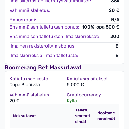
Ilmaiskierrosten kierrätysvaatimukset:
35x
Vähimmäistalletus:
20 €
Bonuskoodi:
N/A
Ensimmäisen talletuksen bonus:
100% jopa 500 €
Ensimmäisen talletuksen ilmaiskierrokset:
200
Ilmainen rekisteröitymisbonus:
Ei
Ilmaiskierroksia ilman talletusta:
Ei
Boomerang Bet Maksutavat
Kotiutuksen kesto
Kotiutusrajoitukset
Jopa 3 päivää
5 000 €
Vähimmäistalletus
Cryptocurrency
20 €
Kyllä
Talletu
Nostome
Maksutavat
smenet
netelmät
elmät