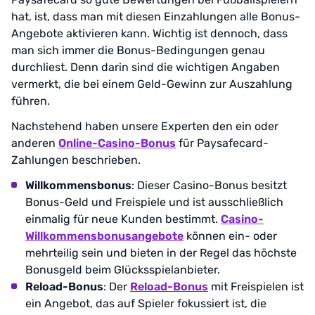
hat, ist, dass man mit diesen Einzahlungen alle Bonus-
Angebote aktivieren kann. Wichtig ist dennoch, dass
man sich immer die Bonus-Bedingungen genau
durchliest. Denn darin sind die wichtigen Angaben
vermerkt, die bei einem Geld-Gewinn zur Auszahlung
führen.
Nachstehend haben unsere Experten den ein oder
anderen
Online-Casino-Bonus
für Paysafecard-
Zahlungen beschrieben.
Willkommensbonus
: Dieser Casino-Bonus besitzt
Bonus-Geld und Freispiele und ist ausschließlich
einmalig für neue Kunden bestimmt.
Casino-
Willkommensbonusangebote
können ein- oder
mehrteilig sein und bieten in der Regel das höchste
Bonusgeld beim Glücksspielanbieter.
Reload-Bonus
: Der
Reload-Bonus
mit Freispielen ist
ein Angebot, das auf Spieler fokussiert ist, die