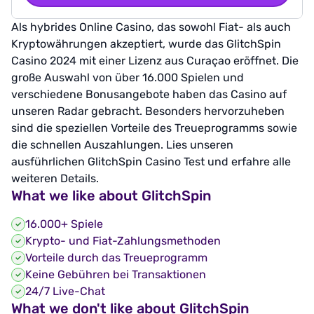
Als hybrides Online Casino, das sowohl Fiat- als auch
Kryptowährungen akzeptiert, wurde das GlitchSpin
Casino 2024 mit einer Lizenz aus Curaçao eröffnet. Die
große Auswahl von über 16.000 Spielen und
verschiedene Bonusangebote haben das Casino auf
unseren Radar gebracht. Besonders hervorzuheben
sind die speziellen Vorteile des Treueprogramms sowie
die schnellen Auszahlungen. Lies unseren
ausführlichen GlitchSpin Casino Test und erfahre alle
weiteren Details.
What we like about GlitchSpin
16.000+ Spiele
Krypto- und Fiat-Zahlungsmethoden
Vorteile durch das Treueprogramm
Keine Gebühren bei Transaktionen
24/7 Live-Chat
What we don't like about GlitchSpin