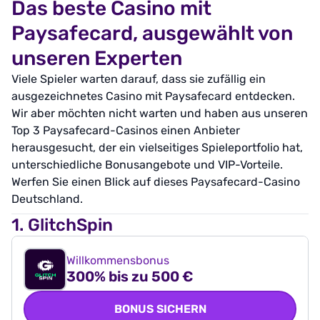
Das beste Casino mit
Paysafecard, ausgewählt von
unseren Experten
Viele Spieler warten darauf, dass sie zufällig ein
ausgezeichnetes Casino mit Paysafecard entdecken.
Wir aber möchten nicht warten und haben aus unseren
Top 3 Paysafecard-Casinos einen Anbieter
herausgesucht, der ein vielseitiges Spieleportfolio hat,
unterschiedliche Bonusangebote und VIP-Vorteile.
Werfen Sie einen Blick auf dieses Paysafecard-Casino
Deutschland.
1. GlitchSpin
Willkommensbonus
300% bis zu 500 €
BONUS SICHERN