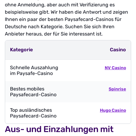
ohne Anmeldung, aber auch mit Verifizierung es
beispielsweise gibt. Wir haben die Antwort und zeigen
Ihnen ein paar der besten Paysafecard-Casinos für
Deutsche nach Kategorie. Suchen Sie sich Ihren
Anbieter heraus, der für Sie interessant ist.
Kategorie
Casino
Schnelle Auszahlung
NV Casino
im Paysafe-Casino
Bestes mobiles
Spinrise
Paysafecard-Casino
Top ausländisches
Hugo Casino
Paysafecard-Casino
Aus- und Einzahlungen mit