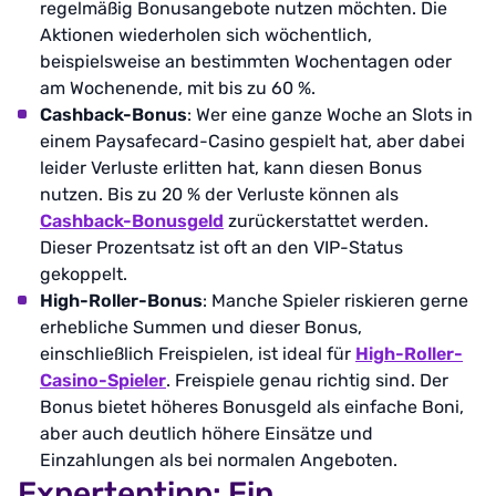
regelmäßig Bonusangebote nutzen möchten. Die
Aktionen wiederholen sich wöchentlich,
beispielsweise an bestimmten Wochentagen oder
am Wochenende, mit bis zu 60 %.
Cashback-Bonus
: Wer eine ganze Woche an Slots in
einem Paysafecard-Casino gespielt hat, aber dabei
leider Verluste erlitten hat, kann diesen Bonus
nutzen. Bis zu 20 % der Verluste können als
Cashback-Bonusgeld
zurückerstattet werden.
Dieser Prozentsatz ist oft an den VIP-Status
gekoppelt.
High-Roller-Bonus
: Manche Spieler riskieren gerne
erhebliche Summen und dieser Bonus,
einschließlich Freispielen, ist ideal für
High-Roller-
Casino-Spieler
. Freispiele genau richtig sind. Der
Bonus bietet höheres Bonusgeld als einfache Boni,
aber auch deutlich höhere Einsätze und
Einzahlungen als bei normalen Angeboten.
Expertentipp: Ein