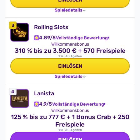
Spieledetails
Rolling Slots
4.89/5
Vollständige Bewertung
Willkommensbonus
310 % bis zu 3.500 € + 570 Freispiele
18+
|
AGB gelten
EINLÖSEN
Spieledetails
Lanista
4.9/5
Vollständige Bewertung
Willkommensbonus
125 % bis zu 777 € + 1 Bonus Crab + 250
Freispiele
18+
|
AGB gelten
EINLÖSEN