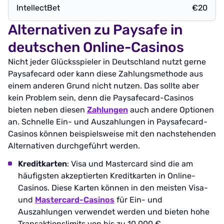
IntellectBet
€20
Alternativen zu Paysafe in
deutschen Online-Casinos
Nicht jeder Glücksspieler in Deutschland nutzt gerne
Paysafecard oder kann diese Zahlungsmethode aus
einem anderen Grund nicht nutzen. Das sollte aber
kein Problem sein, denn die Paysafecard-Casinos
bieten neben diesen
Zahlungen
auch andere Optionen
an. Schnelle Ein- und Auszahlungen in Paysafecard-
Casinos können beispielsweise mit den nachstehenden
Alternativen durchgeführt werden.
Kreditkarten
: Visa und Mastercard sind die am
häufigsten akzeptierten Kreditkarten in Online-
Casinos. Diese Karten können in den meisten Visa-
und
Mastercard-Casinos
für Ein- und
Auszahlungen verwendet werden und bieten hohe
Transaktionslimits von bis zu 10.000 €.