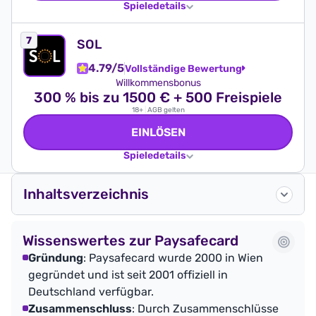
Spieledetails
SOL
4.79/5
Vollständige Bewertung
Willkommensbonus
300 % bis zu 1500 € + 500 Freispiele
18+
|
AGB gelten
EINLÖSEN
Spieledetails
Inhaltsverzeichnis
Wissenswertes zur Paysafecard
Gründung
: Paysafecard wurde 2000 in Wien
gegründet und ist seit 2001 offiziell in
Deutschland verfügbar.
Zusammenschluss
: Durch Zusammenschlüsse