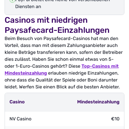
Diensten an
Casinos mit niedrigen
Paysafecard-Einzahlungen
Beim Besuch von Paysafecard-Casinos hat man den
Vorteil, dass man mit diesem Zahlungsanbieter auch
kleine Beträge transferieren kann, sofern der Betreiber
dies zulässt. Haben Sie schon einmal etwas von 5-
oder 1-Euro-Casinos gehört? Diese
Top-Casinos mit
Mindesteinzahlung
erlauben niedrige Einzahlungen,
ohne dass die Qualität der Spiele oder Boni darunter
leidet. Werfen Sie einen Blick auf die besten Anbieter.
Casino
Mindesteinzahlung
NV Casino
€10