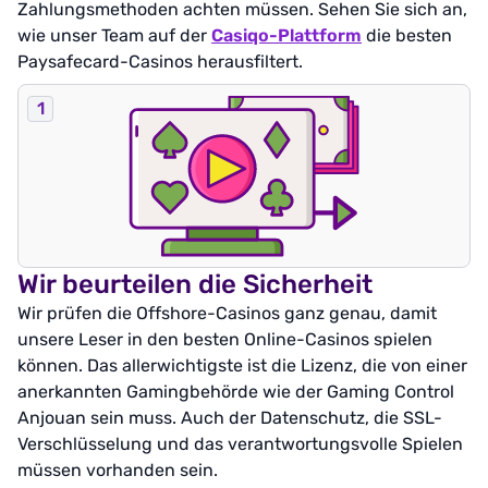
Zahlungsmethoden achten müssen. Sehen Sie sich an,
wie unser Team auf der
Casiqo-Plattform
die besten
Paysafecard-Casinos herausfiltert.
Wir beurteilen die Sicherheit
Wir prüfen die Offshore-Casinos ganz genau, damit
unsere Leser in den besten Online-Casinos spielen
können. Das allerwichtigste ist die Lizenz, die von einer
anerkannten Gamingbehörde wie der Gaming Control
Anjouan sein muss. Auch der Datenschutz, die SSL-
Verschlüsselung und das verantwortungsvolle Spielen
müssen vorhanden sein.