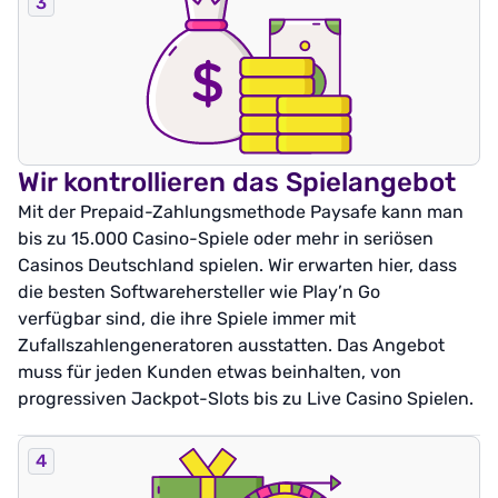
Wir kontrollieren das Spielangebot
Mit der Prepaid-Zahlungsmethode Paysafe kann man
bis zu 15.000 Casino-Spiele oder mehr in seriösen
Casinos Deutschland spielen. Wir erwarten hier, dass
die besten Softwarehersteller wie Play’n Go
verfügbar sind, die ihre Spiele immer mit
Zufallszahlengeneratoren ausstatten. Das Angebot
muss für jeden Kunden etwas beinhalten, von
progressiven Jackpot-Slots bis zu Live Casino Spielen.