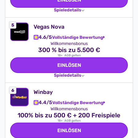
Spieledetails
Vegas Nova
4.6/5
Vollständige Bewertung
Willkommensbonus
300 % bis zu 5.500 €
18+
|
AGB gelten
EINLÖSEN
Spieledetails
Winbay
4.4/5
Vollständige Bewertung
Willkommensbonus
100% bis zu 500 € + 200 Freispiele
18+
|
AGB gelten
EINLÖSEN