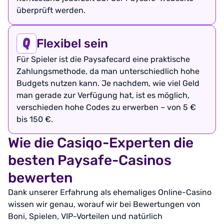
überprüft werden.
Flexibel sein
Für Spieler ist die Paysafecard eine praktische
Zahlungsmethode, da man unterschiedlich hohe
Budgets nutzen kann. Je nachdem, wie viel Geld
man gerade zur Verfügung hat, ist es möglich,
verschieden hohe Codes zu erwerben – von 5 €
bis 150 €.
Wie die Casiqo-Experten die
besten Paysafe-Casinos
bewerten
Dank unserer Erfahrung als ehemaliges Online-Casino
wissen wir genau, worauf wir bei Bewertungen von
Boni, Spielen, VIP-Vorteilen und natürlich