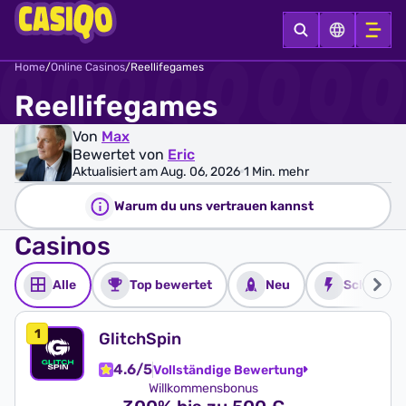
Home
/
Online Casinos
/
Reellifegames
Reellifegames
Von
Max
Bewertet von
Eric
Aktualisiert am Aug. 06, 2026
1 Min. mehr
Warum du uns vertrauen kannst
Casinos
Alle
Top bewertet
Neu
Schnelle 
GlitchSpin
4.6/5
Vollständige Bewertung
Willkommensbonus