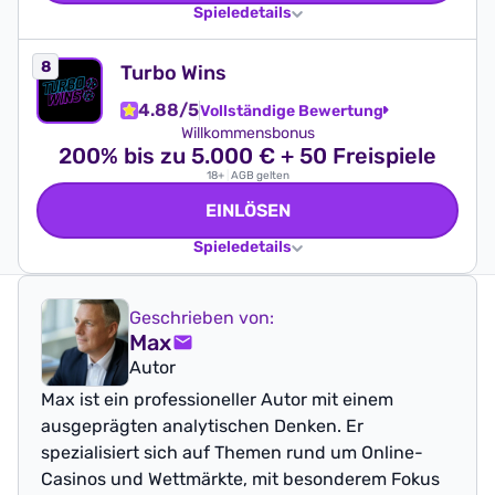
Spieledetails
Turbo Wins
4.88/5
Vollständige Bewertung
Willkommensbonus
200% bis zu 5.000 € + 50 Freispiele
18+
|
AGB gelten
EINLÖSEN
Spieledetails
Geschrieben von:
Max
Autor
Max ist ein professioneller Autor mit einem
ausgeprägten analytischen Denken. Er
spezialisiert sich auf Themen rund um Online-
Casinos und Wettmärkte, mit besonderem Fokus