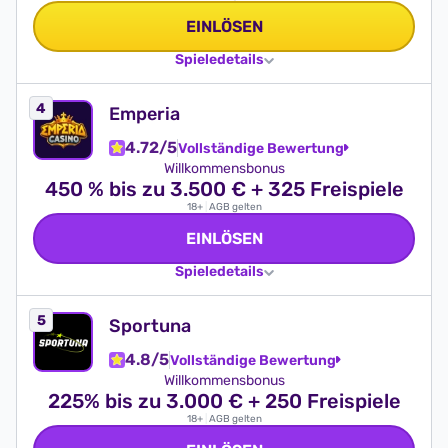
EINLÖSEN
Spieledetails
Emperia
4.72/5
Vollständige Bewertung
Willkommensbonus
450 % bis zu 3.500 € + 325 Freispiele
18+
|
AGB gelten
EINLÖSEN
Spieledetails
Sportuna
4.8/5
Vollständige Bewertung
Willkommensbonus
225% bis zu 3.000 € + 250 Freispiele
18+
|
AGB gelten