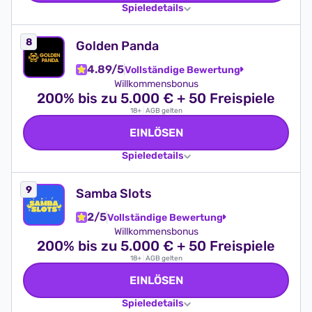
Spieledetails
Golden Panda
4.89/5
Vollständige Bewertung
Willkommensbonus
200% bis zu 5.000 € + 50 Freispiele
18+
|
AGB gelten
EINLÖSEN
Spieledetails
Samba Slots
2/5
Vollständige Bewertung
Willkommensbonus
200% bis zu 5.000 € + 50 Freispiele
18+
|
AGB gelten
EINLÖSEN
Spieledetails