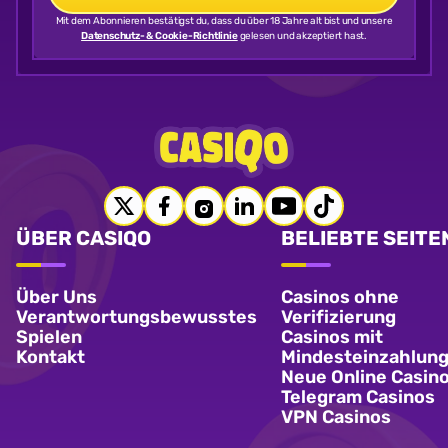
Mit dem Abonnieren bestätigst du, dass du über 18 Jahre alt bist und unsere
Datenschutz- & Cookie-Richtlinie
gelesen und akzeptiert hast.
ÜBER CASIQO
BELIEBTE SEITE
Über Uns
Casinos ohne
Verantwortungsbewusstes
Verifizierung
Spielen
Casinos mit
Kontakt
Mindesteinzahlun
Neue Online Casin
Telegram Casinos
VPN Casinos