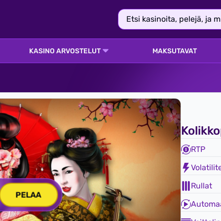
KASINO ARVOSTELUT
MAKSUTAVAT
Kolikko
RTP
Volatilit
Rullat
PELAA
Automaa