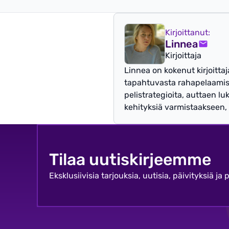
Kirjoittanut:
Linnea
Kirjoittaja
Linnea on kokenut kirjoittaj
tapahtuvasta rahapelaamises
pelistrategioita, auttaen lu
kehityksiä varmistaakseen, 
Tilaa uutiskirjeemme
Eksklusiivisia tarjouksia, uutisia, päivityksiä ja