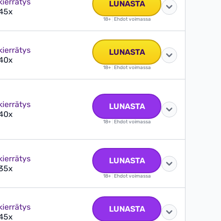
kierrätys
LUNASTA
45x
18+
|
Ehdot voimassa
kierrätys
LUNASTA
40x
18+
|
Ehdot voimassa
kierrätys
LUNASTA
40x
18+
|
Ehdot voimassa
kierrätys
LUNASTA
35x
18+
|
Ehdot voimassa
kierrätys
LUNASTA
45x