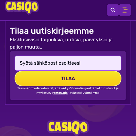
Tilaa uutiskirjeemme
Eksklusiivisia tarjouksia, uutisia, päivityksiä ja
paljon muuta..
Tilauksen myötä vahvistat, että olet yli 18-vuotias ja että olet tutustunut ja
hyväksynyt
tietosuoja
- evästekäytännömme