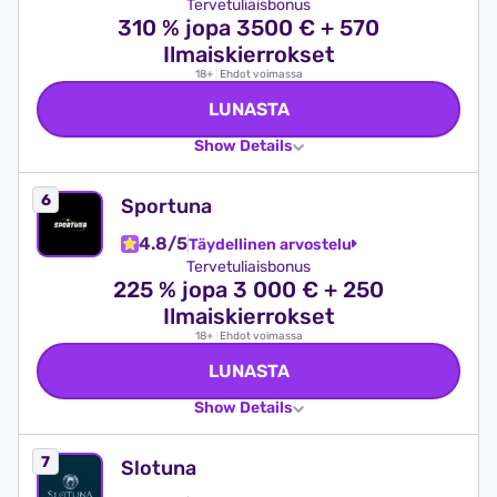
Tervetuliaisbonus
310 % jopa 3500 € + 570
Ilmaiskierrokset
18+
|
Ehdot voimassa
LUNASTA
Show Details
Sportuna
4.8/5
Täydellinen arvostelu
Tervetuliaisbonus
225 % jopa 3 000 € + 250
Ilmaiskierrokset
18+
|
Ehdot voimassa
LUNASTA
Show Details
Slotuna