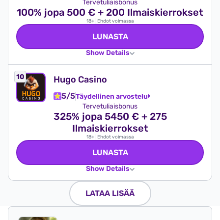
Tervetuliaisbonus
100% jopa 500 € + 200 Ilmaiskierrokset
18+
|
Ehdot voimassa
LUNASTA
Show Details
Hugo Casino
5/5
Täydellinen arvostelu
Tervetuliaisbonus
325% jopa 5450 € + 275
Ilmaiskierrokset
18+
|
Ehdot voimassa
LUNASTA
Show Details
LATAA LISÄÄ