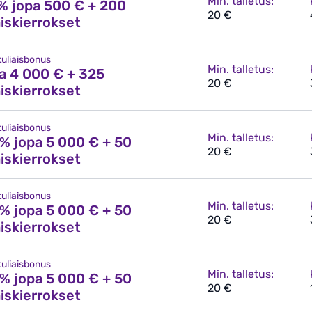
Min. talletus:
% jopa 500 € + 200
20 €
iskierrokset
tuliaisbonus
Min. talletus:
a 4 000 € + 325
20 €
iskierrokset
tuliaisbonus
Min. talletus:
% jopa 5 000 € + 50
20 €
iskierrokset
tuliaisbonus
Min. talletus:
% jopa 5 000 € + 50
20 €
iskierrokset
tuliaisbonus
Min. talletus:
% jopa 5 000 € + 50
20 €
iskierrokset