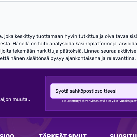
a, joka keskittyy tuottamaan hyvin tutkittua ja oivaltavaa si
ta. Hänellä on taito analysoida kasinoplatformeja, arvioida t
kijoita tekemään harkittuja päätöksiä. Linnea seuraa aktiivise
että hänen sisältönsä pysyy ajankohtaisena ja relevanttina.
 paljon muuta..
Tilauksen myötä vahvistat, että olet yli 18-vuotias ja 
SIQO
TÄRKEÄT SIVUT
SUOSITU