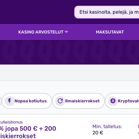
KASINO ARVOSTELUT
MAKSUTAVAT
Nopea kotiutus
Ilmaiskierrokset
Kryptoval
tuliaisbonus
Min. talletus:
% jopa 500 € + 200
20 €
iskierrokset